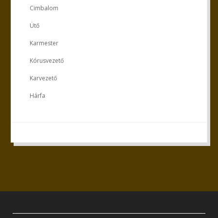
Cimbalom
Ütő
Karmester
Kórusvezető
Karvezető
Hárfa