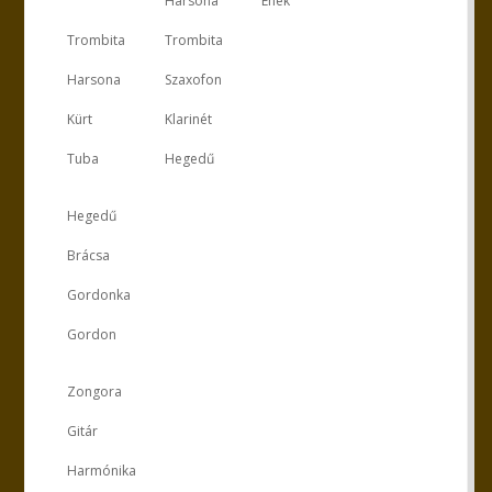
Harsona
Ének
Trombita
Trombita
Harsona
Szaxofon
Kürt
Klarinét
Tuba
Hegedű
Hegedű
Brácsa
Gordonka
Gordon
Zongora
Gitár
Harmónika