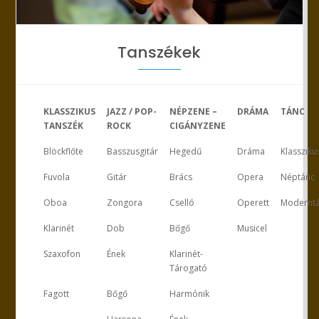
Tanszékek
KLASSZIKUS
JAZZ / POP-
NÉPZENE –
DRÁMA
TÁNC
TANSZÉK
ROCK
CIGÁNYZENE
Blöckflőte
Basszusgitár
Hegedű
Dráma
Klassziku
Fuvola
Gitár
Brács
Opera
Néptánc
Oboa
Zongora
Cselló
Operett
Modernt
Klarinét
Dob
Bőgő
Musicel
Szaxofon
Ének
Klarinét-
Tárogató
Fagott
Bőgő
Harmónik