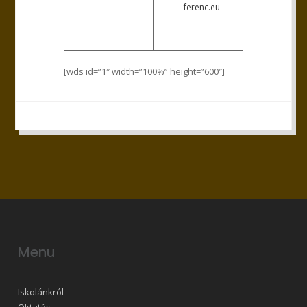
ferenc.eu
[wds id=”1″ width=”100%” height=”600″]
Menu
Iskolánkról