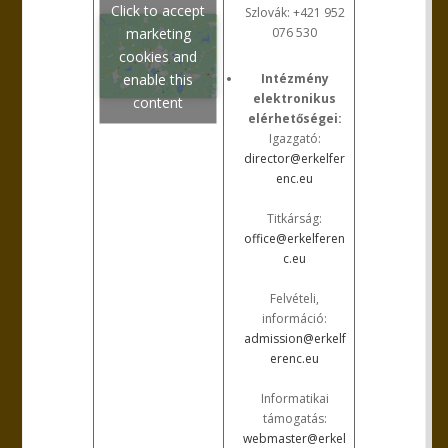
Click to accept
Szlovák: +421 952
marketing
076 530
cookies and
enable this
Intézmény
elektronikus
content
elérhetőségei:
Igazgató:
director@erkelfer
enc.eu
Titkárság:
office@erkelferen
c.eu
Felvételi,
információ:
admission@erkelf
erenc.eu
Informatikai
támogatás:
webmaster@erkel