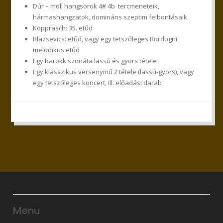
Dúr – moll hangsorok 4# 4b tercmeneteik,
hármashangzatok, domináns szeptim felbontásaik
Kopprasch: 35. etűd
Blazsevics: etűd, vagy egy tetszőleges Bordogni
melodikus etűd
Egy barokk szonáta lassú és gyors tétele
Egy klasszikus versenymű 2 tétele (lassú-gyors), vagy
egy tetszőleges koncert, ill. előadási darab
Menu