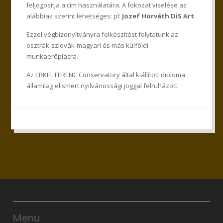
feljogosítja a cím használatára. A fokozat viselése az
alábbiak szerint lehetséges: pl:
Jozef Horváth DiS Art
.
Ezzel végbizonyítványra felkészítést folytatunk az
osztrák-szlovák-magyari és más külföldi
munkaerőpiacra.
Az ERKEL FERENC Conservatory által kiállított diploma
államilag elismert nyilvánossági joggal felruházott.
Menu